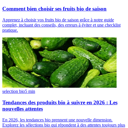
Comment bien choisir ses fruits bio de saison
Apprenez à choisir vos fruits bio de saison grâce à notre guide
complet, incluant des conseils, des erreurs à éviter et une checklist
pratique.
selection bio
5
min
Tendances des produits bio à suivre en 2026 : Les
nouvelles attentes
En 2026, les tendances bio prennent une nouvelle dimension.
Explorez les sélections bio qui répondent à des attentes toujours plus