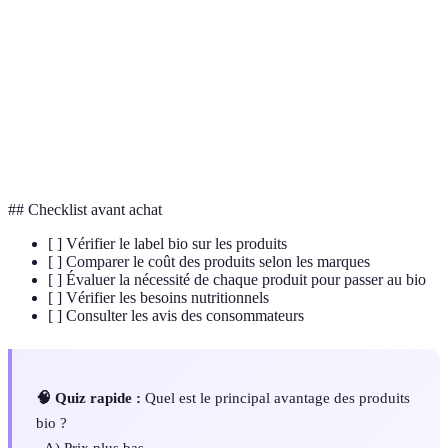
Bio
respectueuse de l'environnement
Usage de méthodes agricoles industrielles avec des
Conventional
intervenants chimiques
Certification attribuée aux produits répondant aux
Label AB
normes bio européennes
## Checklist avant achat
[ ] Vérifier le label bio sur les produits
[ ] Comparer le coût des produits selon les marques
[ ] Évaluer la nécessité de chaque produit pour passer au bio
[ ] Vérifier les besoins nutritionnels
[ ] Consulter les avis des consommateurs
🧠 Quiz rapide :
Quel est le principal avantage des produits
bio ?
- A) Prix plus bas