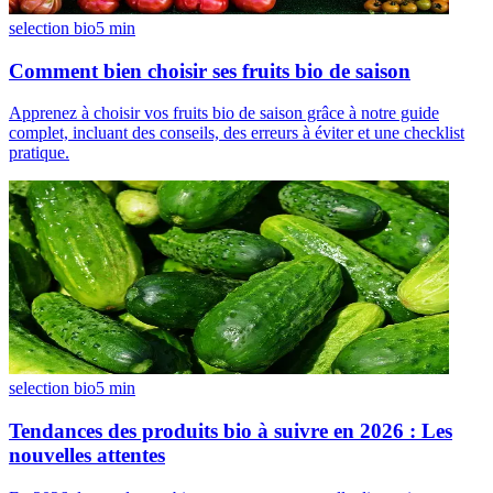
selection bio
5
min
Comment bien choisir ses fruits bio de saison
Apprenez à choisir vos fruits bio de saison grâce à notre guide
complet, incluant des conseils, des erreurs à éviter et une checklist
pratique.
selection bio
5
min
Tendances des produits bio à suivre en 2026 : Les
nouvelles attentes