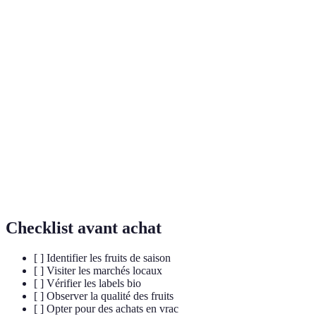
Terme
Définition
Méthode de production respectueuse de
Agriculture
l'environnement sans pesticides et engrais
Biologique
chimiques.
Circuits
Systèmes de distribution qui minimisent la distance
courts
entre producteurs et consommateurs.
Produits de
Aliments cultivés et récoltés à leur époque naturelle
saison
de croissance, garantissant fraîcheur et goût.
Checklist avant achat
[ ] Identifier les fruits de saison
[ ] Visiter les marchés locaux
[ ] Vérifier les labels bio
[ ] Observer la qualité des fruits
[ ] Opter pour des achats en vrac