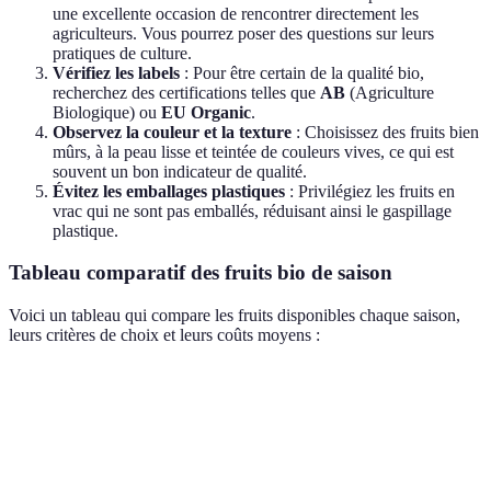
une excellente occasion de rencontrer directement les
agriculteurs. Vous pourrez poser des questions sur leurs
pratiques de culture.
Vérifiez les labels
: Pour être certain de la qualité bio,
recherchez des certifications telles que
AB
(Agriculture
Biologique) ou
EU Organic
.
Observez la couleur et la texture
: Choisissez des fruits bien
mûrs, à la peau lisse et teintée de couleurs vives, ce qui est
souvent un bon indicateur de qualité.
Évitez les emballages plastiques
: Privilégiez les fruits en
vrac qui ne sont pas emballés, réduisant ainsi le gaspillage
plastique.
Tableau comparatif des fruits bio de saison
Voici un tableau qui compare les fruits disponibles chaque saison,
leurs critères de choix et leurs coûts moyens :
Saison
Fruits disponibles
Critères de sélection
Coût m
Fraises, cerises,
Bien mûrs, sans
Printemps
5-7
rhubarbes
tâches, parfumés