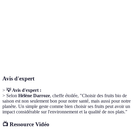
Abricots, pêches,
Couleurs vives,
Été
3-5
melons
texture ferme
Texture
Pommes, poires,
Automne
croquante,odeur
2-4
coings
agréable
Agrumes, kiwis,
Peau intacte, sans
Hiver
1-3
pommes de terre
marques, ferme
Avis d'expert
>
💡 Avis d'expert :
> Selon
Hélène Darroze
, cheffe étoilée, "Choisir des fruits bio de
saison est non seulement bon pour notre santé, mais aussi pour notre
planète. Un simple geste comme bien choisir ses fruits peut avoir un
impact considérable sur l'environnement et la qualité de nos plats."
📺 Ressource Vidéo