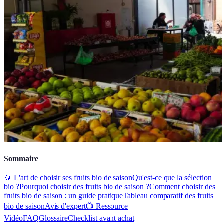
Sommaire
🥭 L'art de choisir ses fruits bio de saison
Qu'est-ce que la sélection
bio ?
Pourquoi choisir des fruits bio de saison ?
Comment choisir des
fruits bio de saison : un guide pratique
Tableau comparatif des fruits
bio de saison
Avis d'expert
📺 Ressource
Vidéo
FAQ
Glossaire
Checklist avant achat