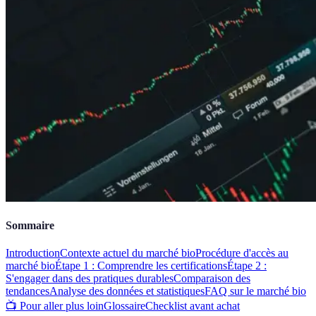
Sommaire
Introduction
Contexte actuel du marché bio
Procédure d'accès au
marché bio
Étape 1 : Comprendre les certifications
Étape 2 :
S'engager dans des pratiques durables
Comparaison des
tendances
Analyse des données et statistiques
FAQ sur le marché bio
📺 Pour aller plus loin
Glossaire
Checklist avant achat