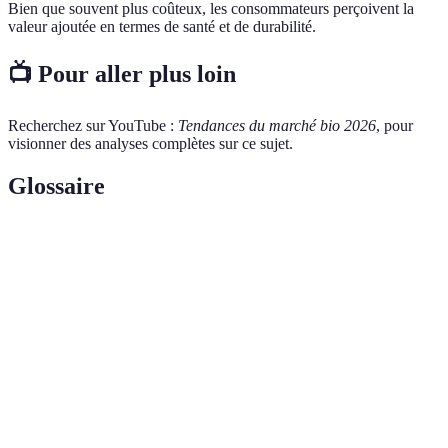
Bien que souvent plus coûteux, les consommateurs perçoivent la
valeur ajoutée en termes de santé et de durabilité.
📺 Pour aller plus loin
Recherchez sur YouTube :
Tendances du marché bio 2026
, pour
visionner des analyses complètes sur ce sujet.
Glossaire
Terme
Définition
Certification
Label garantissant des pratiques agricoles
AB
biologiques
Circuits
Système de distribution réduisant les
courts
intermédiaires entre producteurs et consommateurs
Empreinte
Mesure de l'impact environnemental d'une activité