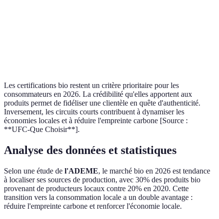
Moyenne
des
environnemental
durables
cultures
réduit
Soutien à
Consommation
Circuits
Élevée
l'économie
locale
courts
locale
Les certifications bio restent un critère prioritaire pour les
consommateurs en 2026. La crédibilité qu'elles apportent aux
produits permet de fidéliser une clientèle en quête d'authenticité.
Inversement, les circuits courts contribuent à dynamiser les
économies locales et à réduire l'empreinte carbone [Source :
**UFC-Que Choisir**].
Analyse des données et statistiques
Selon une étude de
l'ADEME
, le marché bio en 2026 est tendance
à localiser ses sources de production, avec 30% des produits bio
provenant de producteurs locaux contre 20% en 2020. Cette
transition vers la consommation locale a un double avantage :
réduire l'empreinte carbone et renforcer l'économie locale.