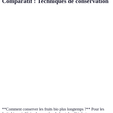
Comparatif : Techniques de conservation
Technique
Avantages
Inconvénients
Verdict
Conserve
Consomme de
Réfrigération
bien la
Essentiel
l'énergie
fraîcheur
Améliore la
Demande du
Fermentation
valeur
Très bénéfique
temps
nutritive
Longue
Nécessite un
Utile selon
Séchage
conservation
équipement
aliments
Évite le
Peut altérer le
À utiliser
Déshydratation
gaspillage
goût
judicieusement
**Comment conserver les fruits bio plus longtemps ?** Pour les