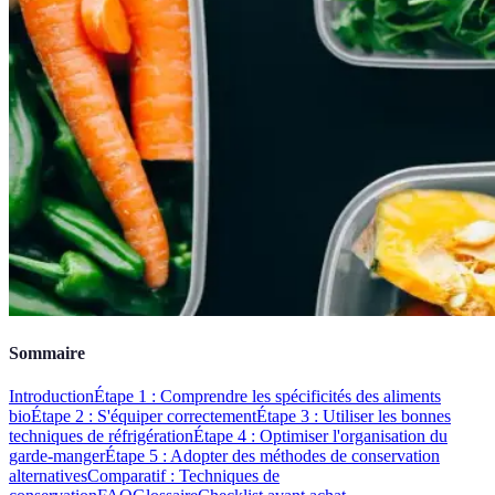
Sommaire
Introduction
Étape 1 : Comprendre les spécificités des aliments
bio
Étape 2 : S'équiper correctement
Étape 3 : Utiliser les bonnes
techniques de réfrigération
Étape 4 : Optimiser l'organisation du
garde-manger
Étape 5 : Adopter des méthodes de conservation
alternatives
Comparatif : Techniques de