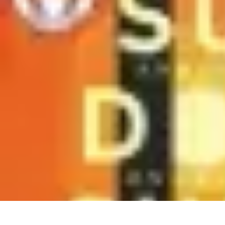
Sélection Bio
selection bio
Comparatifs Bio
Beauté et Bien-être
Tendances
Nutrition 
Sélection Bio